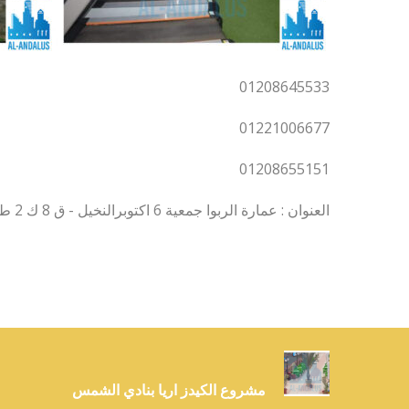
01208645533
01221006677
01208655151
العنوان : عمارة الربوا جمعية 6 اكتوبرالنخيل - ق 8 ك 2 طريق مصر اسماعيلي - العبور
مشروع الكيدز اريا بنادي الشمس