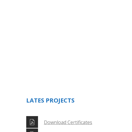
REQUEST A QUOTE
Lorem ipsum dolor sit
amet, consectetur
adipiscing elit. Donec
GET IT NOW
LATES PROJECTS
Download Certificates