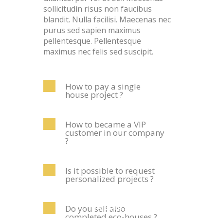
sollicitudin risus non faucibus
blandit. Nulla facilisi. Maecenas nec
purus sed sapien maximus
pellentesque. Pellentesque
maximus nec felis sed suscipit.
How to pay a single
house project ?
How to became a VIP
customer in our company
?
Is it possible to request
personalized projects ?
Traditional
Masonry
Do you sell also
completed eco-houses ?